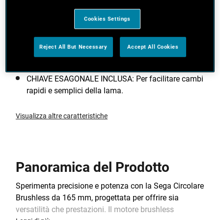
TECNOLOGIA BRUSHLESS: Motore ad alta
efficienza che offre più potenza, maggiore
Cookies Settings
autonomia e una maggiore durata del prodotto.
LAMA 24T TCT: Per precisione e per offrire una
Reject All But Necessary
Accept All Cookies
migliore prestazione di taglio.
CHIAVE ESAGONALE INCLUSA: Per facilitare cambi
rapidi e semplici della lama.
Visualizza altre caratteristiche
Panoramica del Prodotto
Sperimenta precisione e potenza con la Sega Circolare
Brushless da 165 mm, progettata per offrire sia
versatilità che prestazioni. Il motore brushless