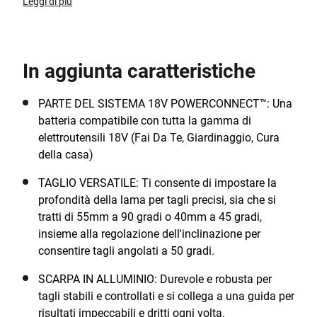
avanzato offre maggiore potenza, maggiore
Leggi di più
autonomia e maggiore durata del prodotto, rendendo
ogni taglio più fluido ed efficiente. Ottieni risultati
impeccabili con la profondità della lama regolabile:
In aggiunta caratteristiche
taglia fino a 55 mm a 90° o 40 mm a 45°, e con una
regolazione dell'inclinazione fino a 50° per tagli
angolati perfetti. La scarpa in alluminio e la guida
PARTE DEL SISTEMA 18V POWERCONNECT™: Una
parallela assicurano linee dritte e stabili ogni volta.
batteria compatibile con tutta la gamma di
Mantieni pulito il tuo spazio di lavoro grazie al
elettroutensili 18V (Fai Da Te, Giardinaggio, Cura
sistema di estrazione della polvere e goditi una visione
della casa)
chiara della linea di taglio grazie alla luce LED
TAGLIO VERSATILE: Ti consente di impostare la
integrata. La lama TCT a 24 denti garantisce tagli
profondità della lama per tagli precisi, sia che si
precisi e di alta qualità, mentre la chiave esagonale a
tratti di 55mm a 90 gradi o 40mm a 45 gradi,
bordo macchina rende i cambi lama rapidi e semplici.
insieme alla regolazione dell'inclinazione per
Progettata per comfort e controllo, l'impugnatura
consentire tagli angolati a 50 gradi.
ergonomica e il grilletto a velocità variabile ti
permettono di lavorare con precisione su qualsiasi
SCARPA IN ALLUMINIO: Durevole e robusta per
materiale. Parte del sistema di batterie 18V
tagli stabili e controllati e si collega a una guida per
POWERCONNECT™, compatibile con tutti gli utensili
risultati impeccabili e dritti ogni volta.