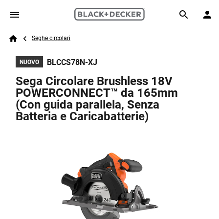
Skip to main content
Breadcrumb
Search
Seghe circolari
Home
BLCCS78N-XJ
NUOVO
Sega Circolare Brushless 18V
POWERCONNECT™ da 165mm
(Con guida parallela, Senza
Batteria e Caricabatterie)