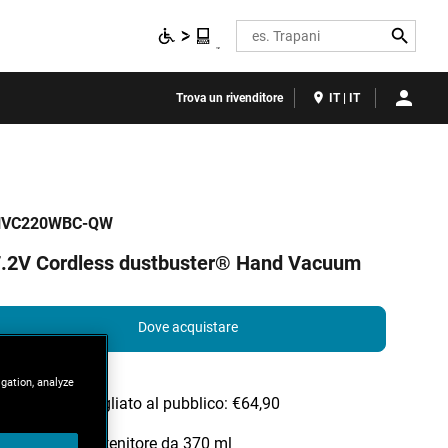
Search
Trova un rivenditore
IT | IT
NVC220WBC-QW
7.2V Cordless dustbuster® Hand Vacuum
Dove acquistare
igation, analyze
Prezzo consigliato al pubblico: €64,90
Capiente contenitore da 370 ml