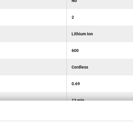
No
2
Lithium Ion
600
Cordless
0.69
12 min
7.2