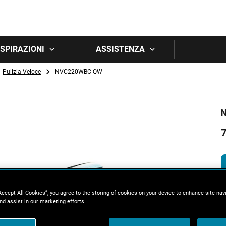
Skip to main content
 ISPIRAZIONI
ASSISTENZA
Pulizia Veloce
NVC220WBC-QW
Accept All Cookies”, you agree to the storing of cookies on your device to enhance site nav
nd assist in our marketing efforts.