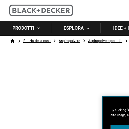
PRODOTTI
ESPLORA
IDEE +
Breadcrumb
Pulizia della casa
Aspirapolvere
Aspirapolvere portatili
Home
By clicking “
site usage, a