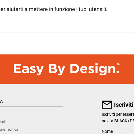
er aiutarti a mettere in funzione i tuoi utensili.
ZA
Iscrivit
Iscriviti per esse
novità BLACK+D
enti
ne Tecnica
User Details
Nome