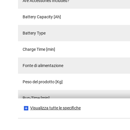
Are Accessories Included?
Battery Capacity [Ah]
Battery Type
Charge Time [min]
Fonte di alimentazione
Peso del prodotto [Kg]
Run-Time [min]
Visualizza tutte le specifiche
Voltage [V]