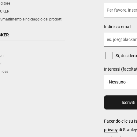
nditore
CKER
 Smaltimento e riciclaggio dei prodotti
Indirizzo email
CKER
Si, desider
oni
i
Interessi (facolta
a idea
Facendo clic su Is
privacy
di Stanley