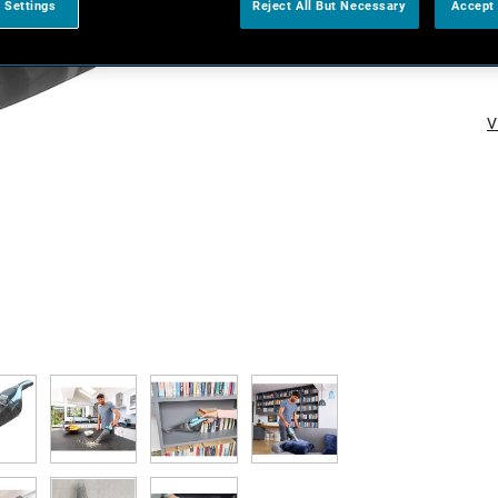
 Settings
Reject All But Necessary
Accept 
V