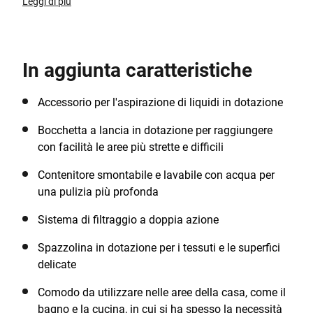
l'aspirazione sia di residui di sporco solidi sia liquidi. Il
Leggi di più
design compatto e leggero ti aiuta a pulire anche i
luoghi più scomodi in pochissimo tempo.
In aggiunta caratteristiche
Accessorio per l'aspirazione di liquidi in dotazione
Bocchetta a lancia in dotazione per raggiungere
con facilità le aree più strette e difficili
Contenitore smontabile e lavabile con acqua per
una pulizia più profonda
Sistema di filtraggio a doppia azione
Spazzolina in dotazione per i tessuti e le superfici
delicate
Comodo da utilizzare nelle aree della casa, come il
bagno e la cucina, in cui si ha spesso la necessità