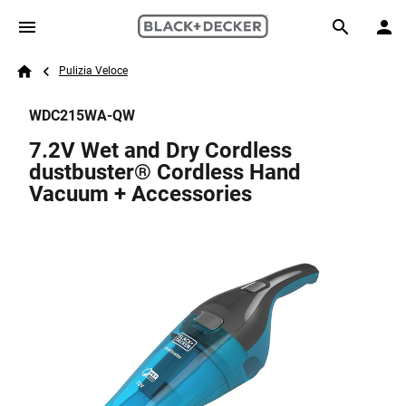
Skip to main content
Breadcrumb
Search
Pulizia Veloce
Home
WDC215WA-QW
7.2V Wet and Dry Cordless
dustbuster® Cordless Hand
Vacuum + Accessories