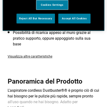
Cookies Settings
La tecnologia al litio migliora la qualità delle
pulizie, garantendo la piena potenza della batteria
fino al suo scaricamento completo ed un'attività di
Reject All But Necessary
Accept All Cookies
ricarica veloce ed intelligente.
Possibilità di ricarica appeso al muro grazie al
pratico supporto, oppure appoggiato sulla sua
base
Visualizza altre caratteristiche
Panoramica del Prodotto
L'aspiratore cordless Dustbuster®® è proprio ciò di cui
hai bisogno per le pulizie più rapide, sempre pronto
all'uso quando ne hai bisogno. Adatto per