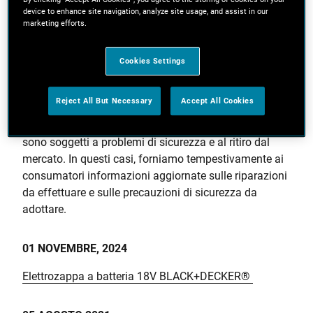
device to enhance site navigation, analyze site usage, and assist in our
marketing efforts.
Contatta l'assistenza
Cookies Settings
La tua sicurezza è sempre in cima alle
nostre priorità
Reject All But Necessary
Accept All Cookies
Benché non avvenga di frequente, i nostri prodotti
sono soggetti a problemi di sicurezza e al ritiro dal
mercato. In questi casi, forniamo tempestivamente ai
consumatori informazioni aggiornate sulle riparazioni
da effettuare e sulle precauzioni di sicurezza da
adottare.
01 NOVEMBRE, 2024
Elettrozappa a batteria 18V BLACK+DECKER®