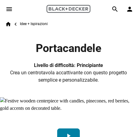
Skip to main content
Breadcrumb
Search
Idee + Ispirazioni
Home
Portacandele
Livello di difficoltà: Principiante
Crea un centrotavola accattivante con questo progetto
semplice e personalizzabile.
play_arrow