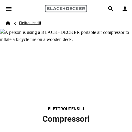
Skip to main content
Breadcrumb
Search
Elettroutensili
Home
ELETTROUTENSILI
Compressori