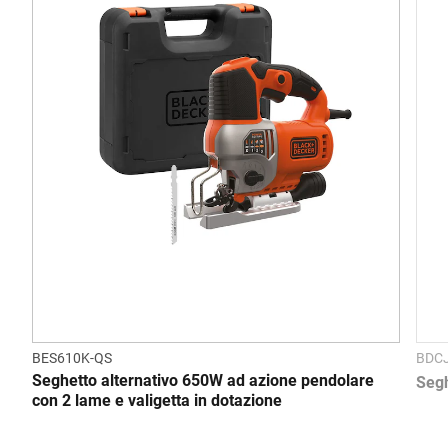
BES610K-QS
BDC
Seghetto alternativo 650W ad azione pendolare
Segh
con 2 lame e valigetta in dotazione