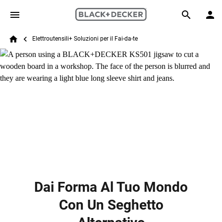
Skip to main content
Breadcrumb
Search
Elettroutensili+ Soluzioni per il Fai-da-te
Home
Dai Forma Al Tuo Mondo
Con Un Seghetto