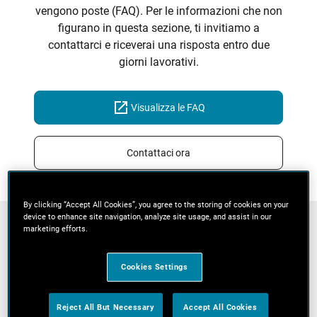
vengono poste (FAQ). Per le informazioni che non
figurano in questa sezione, ti invitiamo a
contattarci e riceverai una risposta entro due
giorni lavorativi.
Visualizza le FAQ
Contattaci ora
By clicking “Accept All Cookies”, you agree to the storing of cookies on your
device to enhance site navigation, analyze site usage, and assist in our
marketing efforts.
Cookies Settings
Informazioni sulla garanzia
Reject All But Necessary
Accept All Cookies
Ottieni tutte le informazioni che ti occorrono per