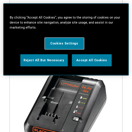
By clicking “Accept All Cookies”, you agree to the storing of cookies on your
device to enhance site navigation, analyze site usage, and assist in our
marketing efforts.
BL2018
Batteria al Litio 18V - 2.0Ah
Cookies Settings
Reject All But Necessary
Accept All Cookies