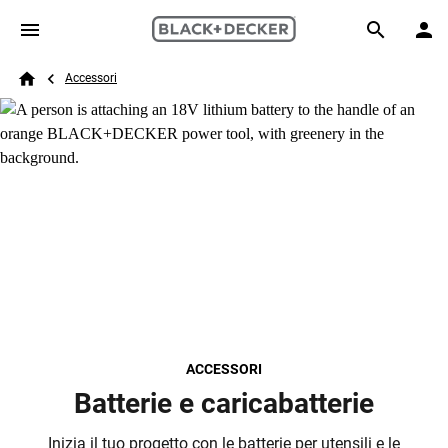
Skip to main content
Breadcrumb
Search
Accessori
Home
ACCESSORI
Batterie e caricabatterie
Inizia il tuo progetto con le batterie per utensili e le