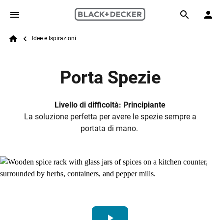
Skip to main content
Breadcrumb
Search
Idee e Ispirazioni
Home
Porta Spezie
Livello di difficoltà: Principiante
La soluzione perfetta per avere le spezie sempre a
portata di mano.
play_arrow