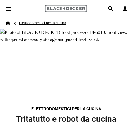
Skip to main content
Breadcrumb
Search
Elettrodomestici per la cucina
Home
ELETTRODOMESTICI PER LA CUCINA
Tritatutto e robot da cucina