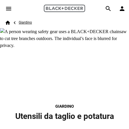
Skip to main content
Breadcrumb
Search
Giardino
Home
GIARDINO
Utensili da taglio e potatura