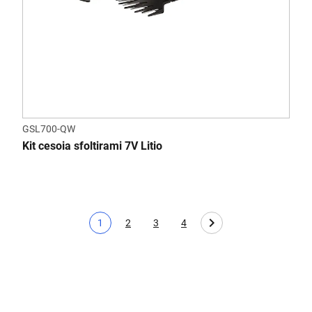
GSL700-QW
Kit cesoia sfoltirami 7V Litio
1
2
3
4
Pagina corrente
Page
Page
Page