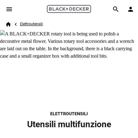
Skip to main content
Breadcrumb
Search
Elettroutensili
Home
ELETTROUTENSILI
Utensili multifunzione