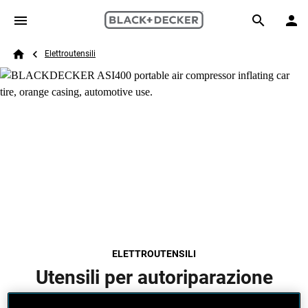
Skip to main content
Breadcrumb
Search
Elettroutensili
Home
ELETTROUTENSILI
Utensili per autoriparazione