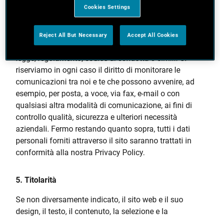
Cookies Settings
minatorio, calunnioso, diffamatorio, osceno,
pornografico o blasfemo, o altro materiale che
costituisca o incoraggi una condotta che potrebbe
Reject All But Necessary
Accept All Cookies
configurare un reato o che violi una disposizione di
legge, regolamento, codice di condotta o simili. Ci
riserviamo in ogni caso il diritto di monitorare le
comunicazioni tra noi e te che possono avvenire, ad
esempio, per posta, a voce, via fax, e-mail o con
qualsiasi altra modalità di comunicazione, ai fini di
controllo qualità, sicurezza e ulteriori necessità
aziendali. Fermo restando quanto sopra, tutti i dati
personali forniti attraverso il sito saranno trattati in
conformità alla nostra Privacy Policy.
5. Titolarità
Se non diversamente indicato, il sito web e il suo
design, il testo, il contenuto, la selezione e la