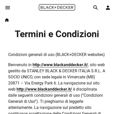
Skip to main content
Breadcrumb
Search
Home
Termini e Condizioni
Condizioni generali di uso (BLACK+DECKER websites)
Benvenuto in
http://www.blackanddecker.it/
, sito web
gestito da STANLEY BLACK & DECKER ITALIA S.R.L. A
SOCIO UNICO, con sede legale in Vimercate (MB)
20871 – Via Energy Park 6. La navigazione sul sito
web
http://www.blackanddecker.it/
è disciplinata
dalle seguenti condizioni generali di uso (“Condizioni
Generali di Uso”). Ti preghiamo di leggerle
attentamente. La navigazione sul predetto sito
costituisce accettazione delle Condizioni Generali di