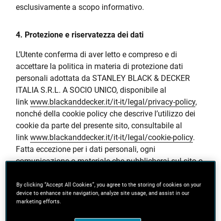
esclusivamente a scopo informativo.
4. Protezione e riservatezza dei dati
L’Utente conferma di aver letto e compreso e di
accettare la politica in materia di protezione dati
personali adottata da STANLEY BLACK & DECKER
ITALIA S.R.L. A SOCIO UNICO, disponibile al
link
www.blackanddecker.it/it-it/legal/privacy-policy
,
nonché della cookie policy che descrive l’utilizzo dei
cookie da parte del presente sito, consultabile al
link
www.blackanddecker.it/it-it/legal/cookie-policy
.
Fatta eccezione per i dati personali, ogni
comunicazione o materiale che pubblicherai sul sito o
che ci trasmetterai attraverso il presente sito, è e sarà
inteso e trattato come un’informazione non
By clicking “Accept All Cookies”, you agree to the storing of cookies on your
device to enhance site navigation, analyze site usage, and assist in our
confidenziale e non di tua esclusiva proprietà. È
marketing efforts.
severamente vietato pubblicare, divulgare o
trasmettere attraverso questo sito, materiale illegale,