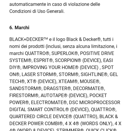
automaticamente in caso di violazione delle
Condizioni di Uso Generali.
6. Marchi
BLACK+DECKER
e il logo Black
&
Decker®, tutti i
TM
nomi dei prodotti (inclusi, senza alcuna limitazione, i
marchi QUATTRO
®
, SUPERLOK
®
, POSITIVE DRIVE
SYSTEM
®
, ESPRIT
®
, SCORPION
®
(DEVICE), EASI
DIY
®
, IMPROVING YOUR HOME
®
(DEVICE) , SPOT
ON
®
, LASER STORM
®
, STORM
®
, SIGHTLINE
®
, GEL
TECH
®
, XT
®
(DEVICE), XTEAM
®
, MOUSE
®
,
SANDSTORM
®
, DRAGSTER
®
, DECORMATE
®
,
FIRESTORM
®
, AUTOTAPE
®
(DEVICE), POCKET
POWER
®
, ELECTROMATE
®
, DSC MICROPROCESSOR
DIGITAL SMART CONTROL
®
(DEVICE), QUATTRO
®
,
QUARTERED CIRCLE DEVICE
®
(QUATTRO), BLACK &
DECKER POWER COMBI
®
, 4 X 4
®
(WORDS ONLY), 4 X
4
®
(WORD & DEVICE), STRIMMER
®
, QUICK CLICK
®
,