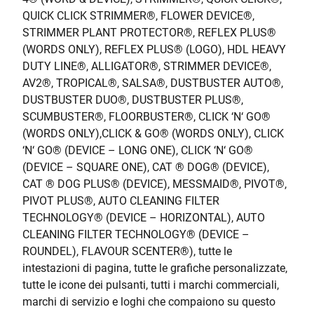
QUICK CLICK STRIMMER
®
, FLOWER DEVICE
®
,
STRIMMER PLANT PROTECTOR
®
, REFLEX PLUS
®
(WORDS ONLY), REFLEX PLUS
®
(LOGO), HDL HEAVY
DUTY LINE
®
, ALLIGATOR
®
, STRIMMER DEVICE
®
,
AV2
®
, TROPICAL
®
, SALSA
®
, DUSTBUSTER AUTO
®
,
DUSTBUSTER DUO
®
, DUSTBUSTER PLUS
®
,
SCUMBUSTER
®
, FLOORBUSTER
®
, CLICK ‘N‘ GO
®
(WORDS ONLY),CLICK & GO
®
(WORDS ONLY), CLICK
‘N‘ GO
®
(DEVICE – LONG ONE), CLICK ‘N‘ GO
®
(DEVICE – SQUARE ONE), CAT
®
DOG
®
(DEVICE),
CAT
®
DOG PLUS
®
(DEVICE), MESSMAID
®
, PIVOT
®
,
PIVOT PLUS
®
, AUTO CLEANING FILTER
TECHNOLOGY
®
(DEVICE – HORIZONTAL), AUTO
CLEANING FILTER TECHNOLOGY
®
(DEVICE –
ROUNDEL), FLAVOUR SCENTER
®
), tutte le
intestazioni di pagina, tutte le grafiche personalizzate,
tutte le icone dei pulsanti, tutti i marchi commerciali,
marchi di servizio e loghi che compaiono su questo