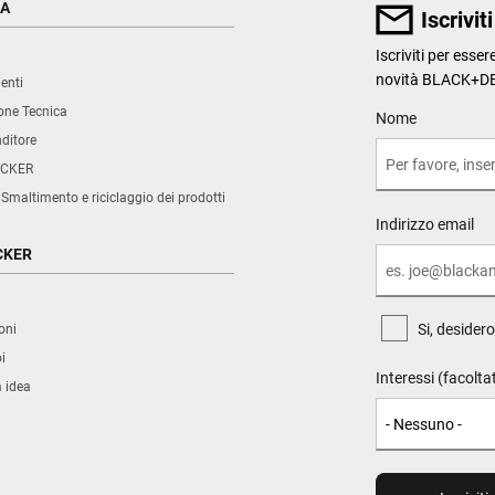
ZA
Iscrivit
Iscriviti per esse
novità BLACK+D
enti
ne Tecnica
User Details
Nome
nditore
CKER
 Smaltimento e riciclaggio dei prodotti
Indirizzo email
CKER
Si, desider
oni
i
Interessi (facolta
a idea