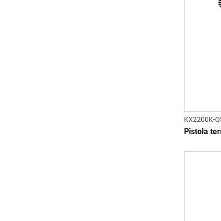
KX2200K-Q
Pistola te