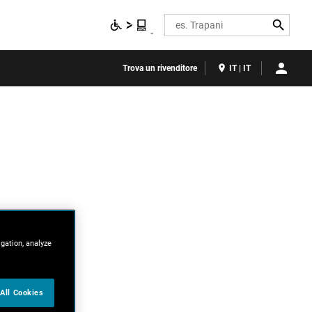
Search
Trova un rivenditore
IT | IT
igation, analyze
All Cookies