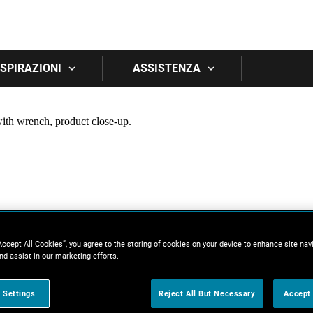
Skip to main content
 ISPIRAZIONI
ASSISTENZA
Accept All Cookies”, you agree to the storing of cookies on your device to enhance site nav
nd assist in our marketing efforts.
 Settings
Reject All But Necessary
Accept 