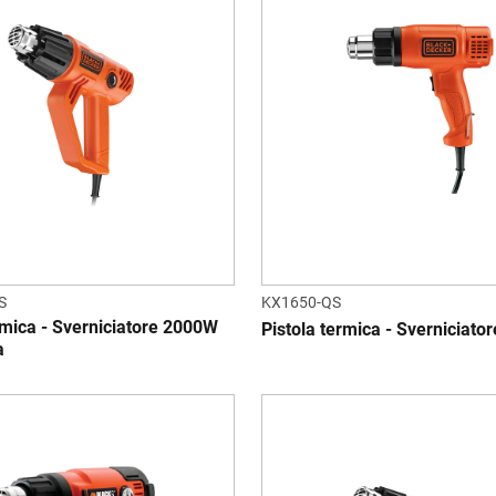
S
KX1650-QS
rmica - Sverniciatore 2000W
Pistola termica - Sverniciat
a