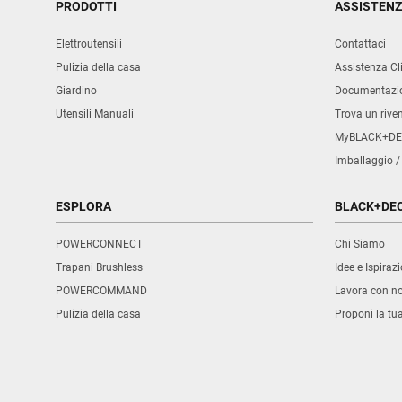
PRODOTTI
ASSISTEN
Elettroutensili
Contattaci
Pulizia della casa
Assistenza Cli
Giardino
Documentazio
Utensili Manuali
Trova un rive
MyBLACK+DE
Imballaggio /
ESPLORA
BLACK+DE
POWERCONNECT
Chi Siamo
Trapani Brushless
Idee e Ispirazi
POWERCOMMAND
Lavora con no
Pulizia della casa
Proponi la tu