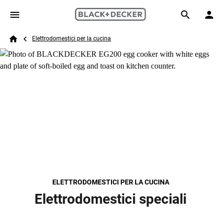
Skip to main content
Breadcrumb
Search
Elettrodomestici per la cucina
Home
ELETTRODOMESTICI PER LA CUCINA
Elettrodomestici speciali