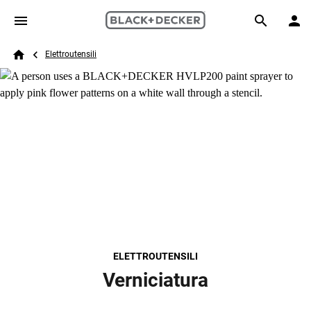
Skip to main content
Breadcrumb
Search
Elettroutensili
Home
ELETTROUTENSILI
Verniciatura