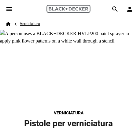
Skip to main content
Breadcrumb
Search
Verniciatura
Home
VERNICIATURA
Pistole per verniciatura