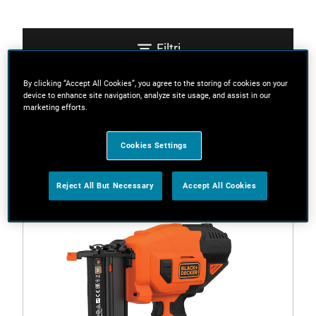
Filtri
By clicking “Accept All Cookies”, you agree to the storing of cookies on your
device to enhance site navigation, analyze site usage, and assist in our
Ordina
marketing efforts.
Cookies Settings
2 Risultati
Reject All But Necessary
Accept All Cookies