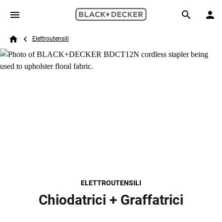
Skip to main content
Breadcrumb
Search
Elettroutensili
Home
ELETTROUTENSILI
Chiodatrici + Graffatrici