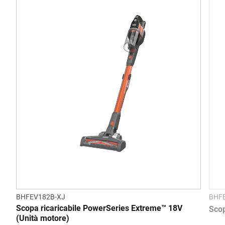
BHFEV182B-XJ
BHF
Scopa ricaricabile PowerSeries Extreme™ 18V
Scop
(Unità motore)