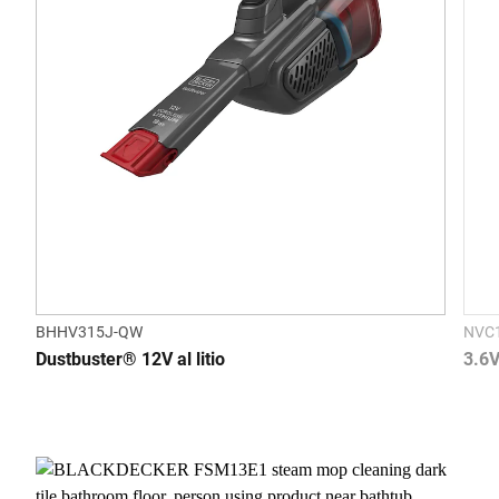
BHHV315J-QW
NVC
Dustbuster® 12V al litio
3.6