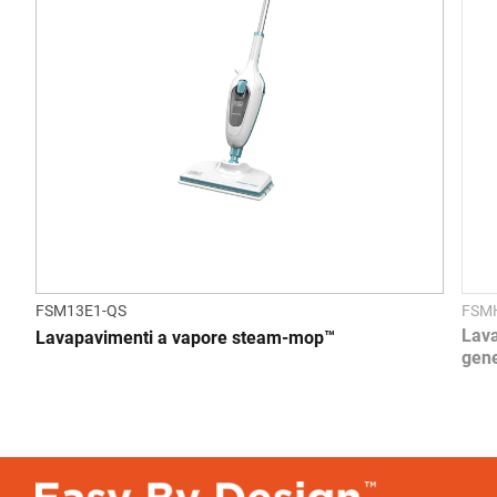
FSM13E1-QS
FSM
Lava
Lavapavimenti a vapore steam-mop™
gene