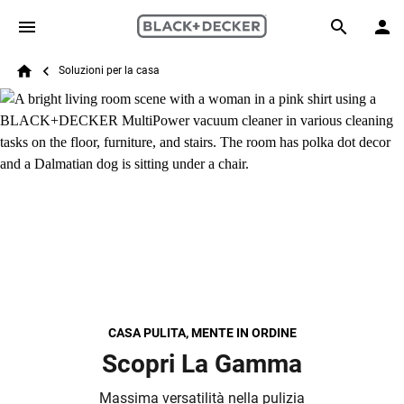
Skip to main content
Breadcrumb
Search
Soluzioni per la casa
Home
CASA PULITA, MENTE IN ORDINE
Scopri La Gamma
Massima versatilità nella pulizia