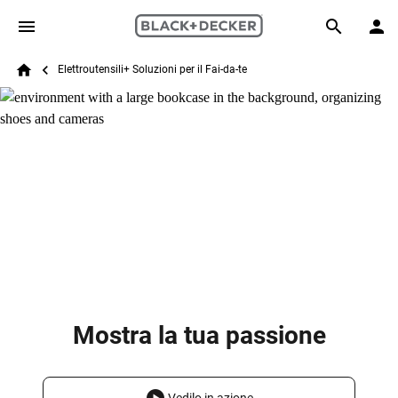
Skip to main content
Breadcrumb
Search
Elettroutensili+ Soluzioni per il Fai-da-te
Home
Mostra la tua passione