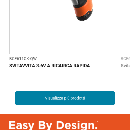
BCF611CK-QW
BCF
SVITAVVITA 3.6V A RICARICA RAPIDA
Svit
Visualizza più prodotti