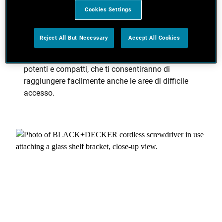
Libera la creatività
Cookies Settings
Qualunque progetto tu stia per iniziare o
terminare, non potrai fare a meno di uno
Reject All But Necessary
Accept All Cookies
svitavvita a batteria. La nuova gamma
BLACK+DECKER è composta da prodotti leggeri,
potenti e compatti, che ti consentiranno di
raggiungere facilmente anche le aree di difficile
accesso.