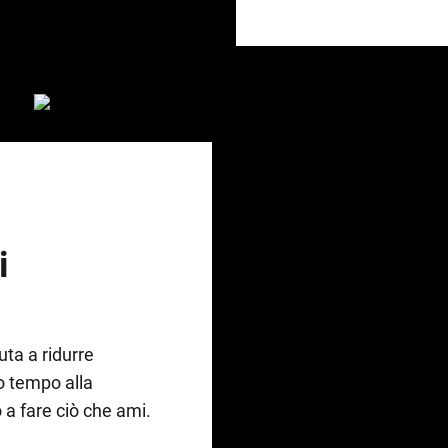
i
uta a ridurre
o tempo alla
a fare ciò che ami.