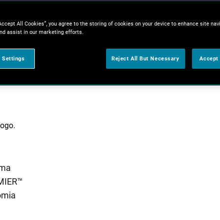
Accept All Cookies”, you agree to the storing of cookies on your device to enhance site nav
nd assist in our marketing efforts.
 Settings
Reject All But Necessary
Accept 
tima
MIER™
nomia