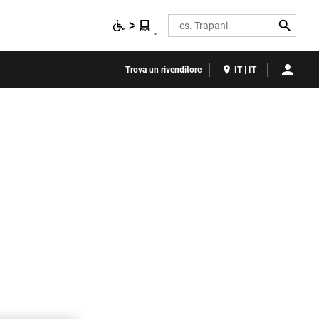
Search
Trova un rivenditore
IT | IT