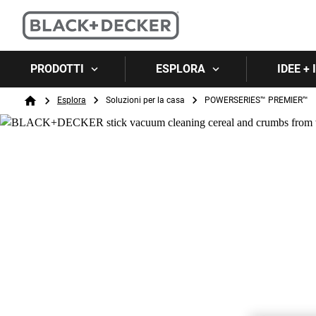
PRODOTTI
ESPLORA
IDEE +
Breadcrumb
Esplora
Soluzioni per la casa
POWERSERIES™ PREMIER™
Home