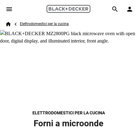
Skip to main content
Breadcrumb
Search
Elettrodomestici per la cucina
Home
ELETTRODOMESTICI PER LA CUCINA
Forni a microonde