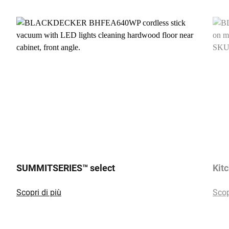
SUMMITSERIES™ select
Kit
Scopri di più
Scop