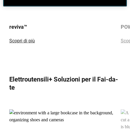
reviva™
PO
Scopri di più
Scop
Elettroutensili+ Soluzioni per il Fai-da-
te