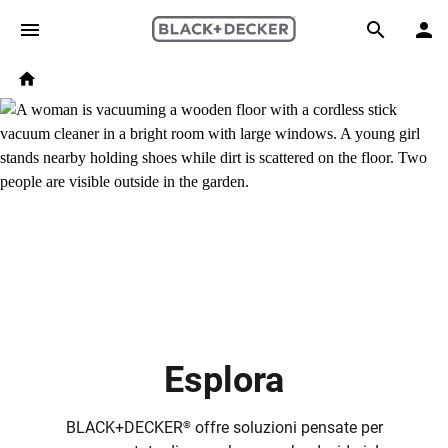
Skip to main content
Breadcrumb
Search
Home
Esplora
BLACK+DECKER
offre soluzioni pensate per
®