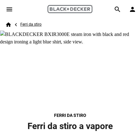
Skip to main content
Breadcrumb
Search
Ferri da stiro
Home
FERRI DA STIRO
Ferri da stiro a vapore