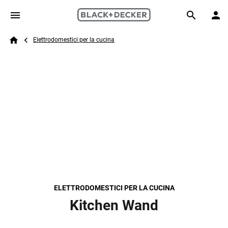
Skip to main content
Breadcrumb
Search
Elettrodomestici per la cucina
Home
ELETTRODOMESTICI PER LA CUCINA
Kitchen Wand