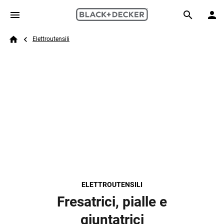
Skip to main content
Breadcrumb
Search
Elettroutensili
Home
ELETTROUTENSILI
Fresatrici, pialle e
giuntatrici