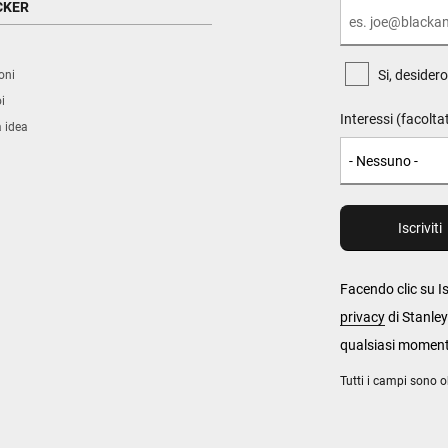
CKER
Si, desider
oni
i
Interessi (facolta
a idea
Facendo clic su Is
privacy
di Stanley
qualsiasi momen
Tutti i campi sono o