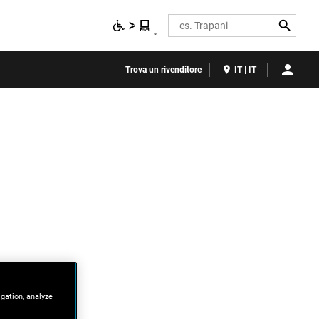
Search
Trova un rivenditore
IT | IT
igation, analyze