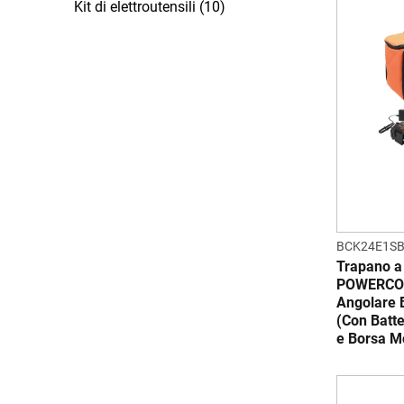
Kit di elettroutensili (10)
BCK24E1S
Trapano a
POWERCON
Angolare 
(Con Batte
e Borsa M