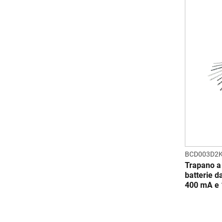
BCD003D2
Trapano a
batterie d
400 mA e 1