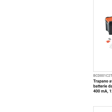
BCD001C2
Trapano av
batterie d
400 mA, 12