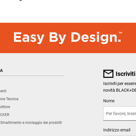
ZA
Iscrivit
Iscriviti per esse
novità BLACK+D
enti
ne Tecnica
User Details
Nome
nditore
CKER
 Smaltimento e riciclaggio dei prodotti
Indirizzo email