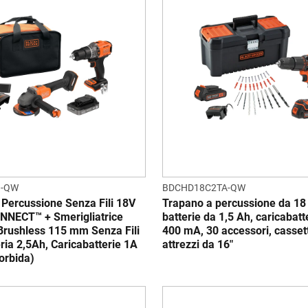
B-QW
BDCHD18C2TA-QW
 Percussione Senza Fili 18V
Trapano a percussione da 18 
NECT™ + Smerigliatrice
batterie da 1,5 Ah, caricabatt
Brushless 115 mm Senza Fili
400 mA, 30 accessori, cassett
ria 2,5Ah, Caricabatterie 1A
attrezzi da 16"
orbida)