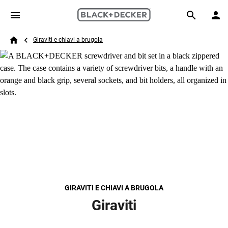
Skip to main content
Breadcrumb
Search
Giraviti e chiavi a brugola
Home
GIRAVITI E CHIAVI A BRUGOLA
Giraviti