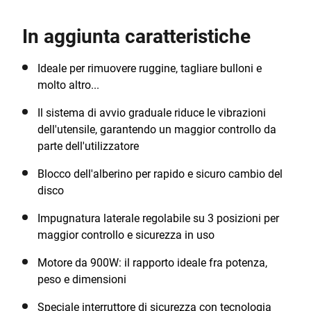
massima sicurezza e velocità! Questa è la
smerigliatrice angolare perfetta per i lavori più
In aggiunta caratteristiche
impegnativi. In dotazione con 3 dischi extra e una
pratica confezione.
Ideale per rimuovere ruggine, tagliare bulloni e
molto altro...
Il sistema di avvio graduale riduce le vibrazioni
dell'utensile, garantendo un maggior controllo da
parte dell'utilizzatore
Blocco dell'alberino per rapido e sicuro cambio del
disco
Impugnatura laterale regolabile su 3 posizioni per
maggior controllo e sicurezza in uso
Motore da 900W: il rapporto ideale fra potenza,
peso e dimensioni
Speciale interruttore di sicurezza con tecnologia