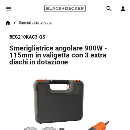
Skip to main content
Breadcrumb
Search
Smerigliatrici angolari
Home
BEG210KAC3-QS
Smerigliatrice angolare 900W -
115mm in valigetta con 3 extra
dischi in dotazione