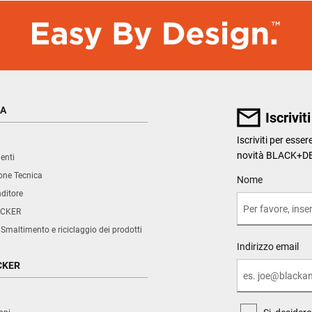
ZA
Iscrivit
Iscriviti per esse
novità BLACK+D
enti
ne Tecnica
User Details
Nome
nditore
CKER
 Smaltimento e riciclaggio dei prodotti
Indirizzo email
CKER