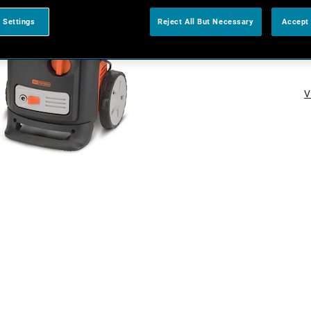
 Settings
Reject All But Necessary
Accept 
V