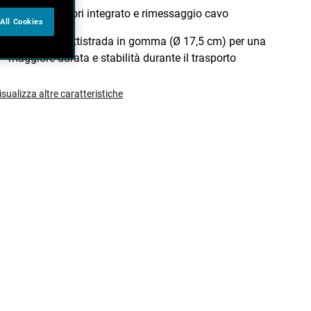
Porta accessori integrato e rimessaggio cavo
All Cookies
Ruote con battistrada in gomma (Ø 17,5 cm) per una
maggiore durata e stabilità durante il trasporto
isualizza altre caratteristiche