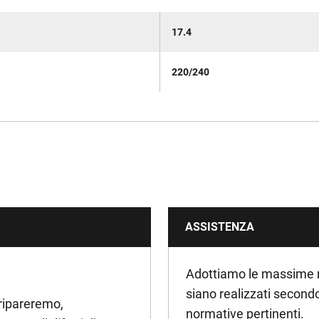
17.4
220/240
ASSISTENZA
Adottiamo le massime mis
siano realizzati secondo 
 ripareremo,
normative pertinenti.