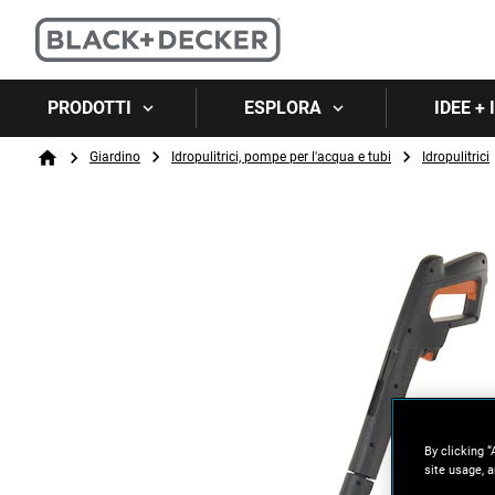
PRODOTTI
ESPLORA
IDEE +
Breadcrumb
Giardino
Idropulitrici, pompe per l'acqua e tubi
Idropulitrici
Home
By clicking “
site usage, a