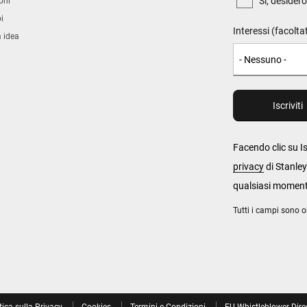
Si, desider
oni
i
Interessi (facolta
a idea
Facendo clic su Is
privacy
di Stanley
qualsiasi momen
Tutti i campi sono o