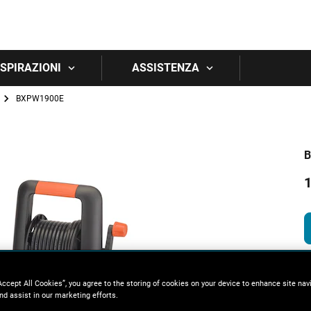
Skip to main content
 ISPIRAZIONI
ASSISTENZA
BXPW1900E
B
1
Accept All Cookies”, you agree to the storing of cookies on your device to enhance site nav
nd assist in our marketing efforts.