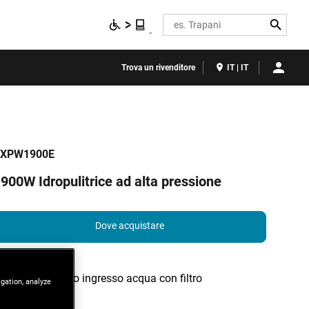
Search
Trova un rivenditore
IT | IT
XPW1900E
900W Idropulitrice ad alta pressione
Dove acquistare
Attacco rapido ingresso acqua con filtro
igation, analyze
ispezionabile