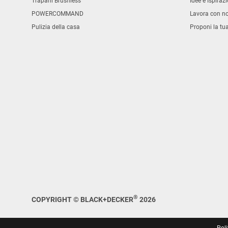
Trapani Brushless
Idee e Ispirazi
POWERCOMMAND
Lavora con no
Pulizia della casa
Proponi la tu
®
COPYRIGHT © BLACK+DECKER
2026