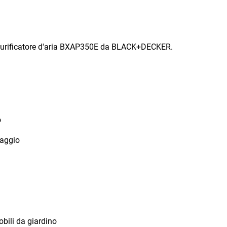
 il purificatore d'aria BXAP350E da BLACK+DECKER.
o
caggio
mobili da giardino