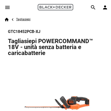
Skip to main content
Breadcrumb
Search
Tagliasiepi
Home
GTC18452PCB-XJ
Tagliasiepi POWERCOMMAND™
18V - unità senza batteria e
caricabatterie