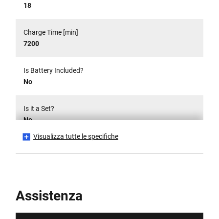
18
Charge Time [min]
7200
Is Battery Included?
No
Is it a Set?
No
Visualizza tutte le specifiche
Fonte di alimentazione
Cordless
Peso del prodotto [Kg]
Assistenza
0.00261