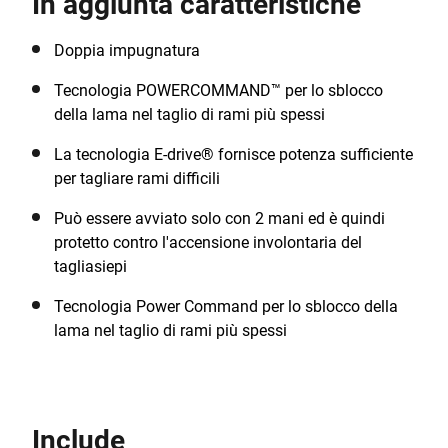
In aggiunta caratteristiche
POWERCONNECT™ possono anche essere acquistati
separatamente.
Doppia impugnatura
Tecnologia POWERCOMMAND™ per lo sblocco
della lama nel taglio di rami più spessi
La tecnologia E-drive® fornisce potenza sufficiente
per tagliare rami difficili
Può essere avviato solo con 2 mani ed è quindi
protetto contro l'accensione involontaria del
tagliasiepi
Tecnologia Power Command per lo sblocco della
lama nel taglio di rami più spessi
Include