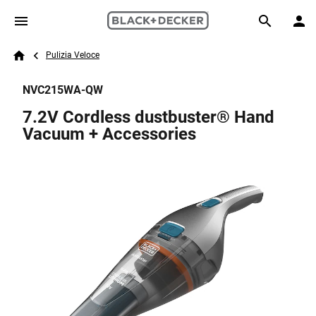
Skip to main content
Breadcrumb
Search
Pulizia Veloce
Home
NVC215WA-QW
7.2V Cordless dustbuster® Hand
Vacuum + Accessories