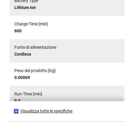
Battery Type
Lithium Ion
Charge Time [min]
600
Fonte di alimentazione
Cordless
Peso del prodotto [Kg]
0.00069
Run-Time [min]
9.5
Visualizza tutte le specifiche
Voltage [V]
7.2