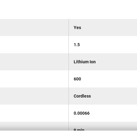
Yes
1.5
Lithium Ion
600
Cordless
0.00066
9 min