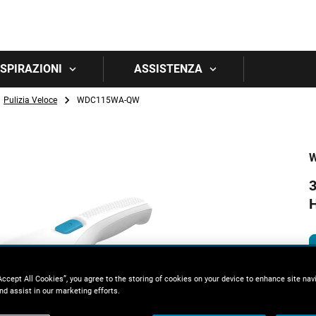
Skip to main content
 ISPIRAZIONI
ASSISTENZA
Pulizia Veloce
WDC115WA-QW
3
Accept All Cookies”, you agree to the storing of cookies on your device to enhance site nav
nd assist in our marketing efforts.