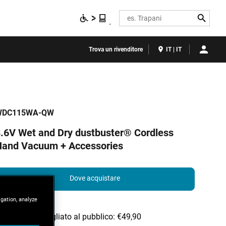
Search
Trova un rivenditore
IT | IT
WDC115WA-QW
.6V Wet and Dry dustbuster® Cordless
Hand Vacuum + Accessories
Dove acquistare
igation, analyze
Prezzo consigliato al pubblico: €49,90