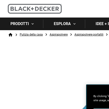
PRODOTTI
ESPLORA
IDEE +
Breadcrumb
Pulizia della casa
Aspirapolvere
Aspirapolvere portatili
Home
By clicking “
site usage, a