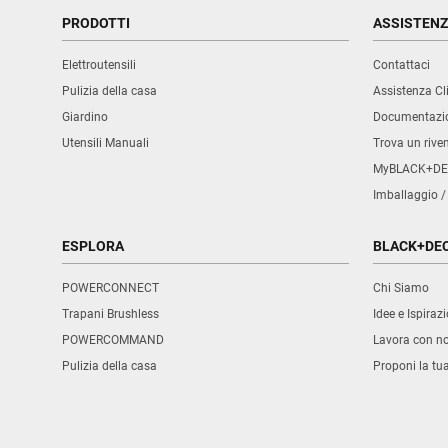
PRODOTTI
ASSISTEN
Elettroutensili
Contattaci
Pulizia della casa
Assistenza Cli
Giardino
Documentazio
Utensili Manuali
Trova un rive
MyBLACK+DE
Imballaggio /
ESPLORA
BLACK+DE
POWERCONNECT
Chi Siamo
Trapani Brushless
Idee e Ispirazi
POWERCOMMAND
Lavora con no
Pulizia della casa
Proponi la tu