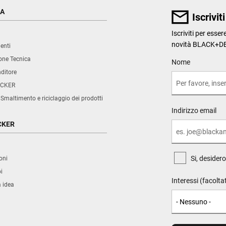
ZA
Iscrivit
Iscriviti per esse
novità BLACK+D
enti
ne Tecnica
User Details
Nome
nditore
CKER
 Smaltimento e riciclaggio dei prodotti
Indirizzo email
CKER
Si, desider
oni
i
Interessi (facolta
a idea