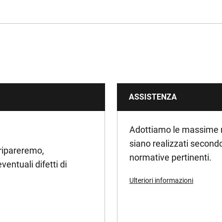
3.6
ASSISTENZA
Adottiamo le massime mis
siano realizzati secondo 
 ripareremo,
normative pertinenti.
entuali difetti di
Ulteriori informazioni